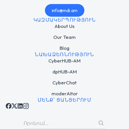
info@mdi.am
ԿԱԶՄԱԿԵՐՊՈՒԹՅՈՒՆ
About Us
Our Team
Blog
ՆԱԽԱՁԵՌՆՈՒԹՅՈՒՆ
CyberHUB-AM
dpHUB-AM
CyberChat
moderAItor
ՄԵՆՔ՝ ՑԱՆՑԵՐՈՒՄ