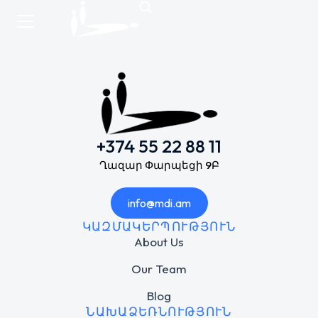
+374 55 22 88 11
Ղազար Փարպեցի 9Բ
info@mdi.am
ԿԱԶՄԱԿԵՐՊՈՒԹՅՈՒՆ
About Us
Our Team
Blog
ՆԱԽԱՁԵՌՆՈՒԹՅՈՒՆ