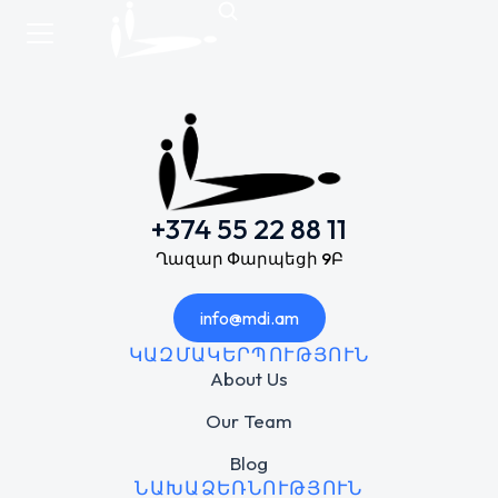
+374 55 22 88 11
Ղազար Փարպեցի 9Բ
info@mdi.am
ԿԱԶՄԱԿԵՐՊՈՒԹՅՈՒՆ
About Us
Our Team
Blog
ՆԱԽԱՁԵՌՆՈՒԹՅՈՒՆ