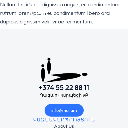
Nullam tincidunt – dignissim augue, eu condimentum
rutrum lorem ipsum eu condimentum libero orci
dapibus dignissim velit vitae fermentum.
+374 55 22 88 11
Ղազար Փարպեցի 9Բ
info@mdi.am
ԿԱԶՄԱԿԵՐՊՈՒԹՅՈՒՆ
About Us