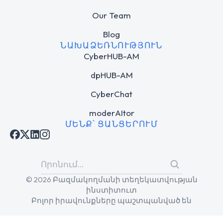
Our Team
Blog
ՆԱԽԱՁԵՌՆՈՒԹՅՈՒՆ
CyberHUB-AM
dpHUB-AM
CyberChat
moderAItor
ՄԵՆՔ՝ ՑԱՆՑԵՐՈՒՄ
© 2026 Բազմակողմանի տեղեկատվության
ինստիտուտ
Բոլոր իրավունքները պաշտպանված են