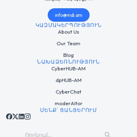
info@mdi.am
ԿԱԶՄԱԿԵՐՊՈՒԹՅՈՒՆ
About Us
Our Team
Blog
ՆԱԽԱՁԵՌՆՈՒԹՅՈՒՆ
CyberHUB-AM
dpHUB-AM
CyberChat
moderAItor
ՄԵՆՔ՝ ՑԱՆՑԵՐՈՒՄ