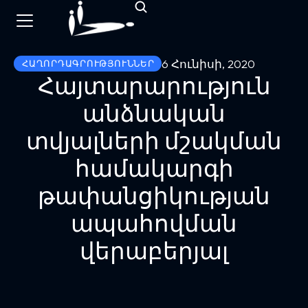
6 Հունիսի, 2020
ՀԱՂՈՐԴԱԳՐՈՒԹՅՈՒՆՆԵՐ
Հայտարարություն
անձնական
տվյալների մշակման
համակարգի
թափանցիկության
ապահովման
վերաբերյալ