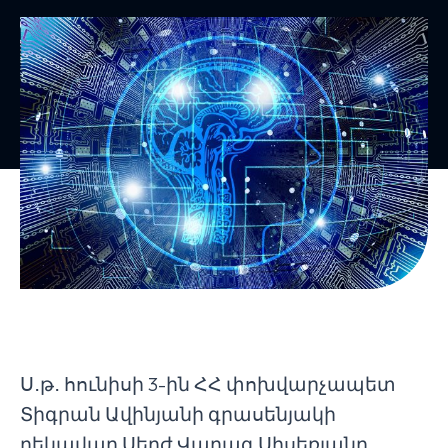
Ս․թ․ հունիսի 3-ին ՀՀ փոխվարչապետ
Տիգրան Ավինյանի գրասենյակի
ղեկավար Սերժ Վարագ Սիսեռյանը,