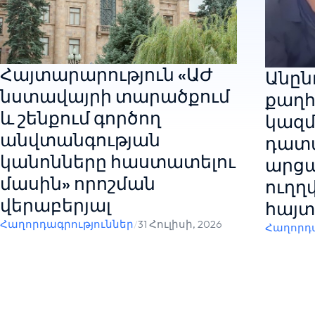
Հայտարարություն «ԱԺ
Անընդ
նստավայրի տարածքում
քաղհ
և շենքում գործող
կազմ
անվտանգության
դատ
կանոնները հաստատելու
արցա
մասին» որոշման
ուղղ
վերաբերյալ
հայտ
Հաղորդագրություններ
/
31 Հուլիսի, 2026
Հաղորդա