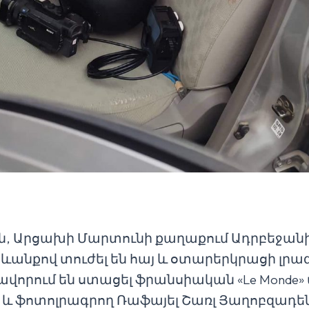
-ին, Արցախի Մարտունի քաղաքում Ադրբեջանի
անքով տուժել են հայ և օտարերկրացի լրա
վորում են ստացել ֆրանսիական «Le Monde
 և ֆոտոլրագրող Ռաֆայել Շառլ Յաղոբզադեն