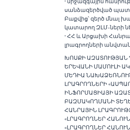
• միջազգային հանրո
սանձազերծված պատե
Բաքվից՝ զերծ մնալ 
կատարող ԶԼՄ-ների նե
• ՀՀ և Արցախի Հանրա
լրագրողների անվտան
ԽՈՍՔԻ ԱԶԱՏՈՒԹՅԱՆ
ԵՐԵՎԱՆԻ ՄԱՄՈՒԼԻ Ա
ՄԵԴԻԱ ՆԱԽԱՁԵՌՆՈՒ
ԼՐԱԳՐՈՂՆԵՐԻ «ԱՍՊԱ
ԻՆՖՈՐՄԱՑԻԱՅԻ ԱԶԱ
ԲԱԶՄԱԿՈՂՄԱՆԻ ՏԵՂԵ
ՀԱՆՐԱՅԻՆ ԼՐԱԳՐՈՒԹ
«ԼՐԱԳՐՈՂՆԵՐ ՀԱՆՈՒՆ
«ԼՐԱԳՐՈՂՆԵՐ ՀԱՆՈՒՆ