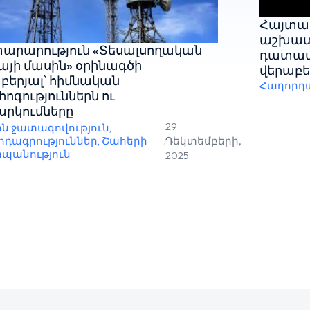
Հայտար
աշխատա
արարություն «Տեսալսողական
դատավ
այի մասին» օրինագծի
վերաբե
բերյալ՝ հիմնական
Հաղորդա
ոգություններն ու
րկումները
29
ին ջատագովություն
,
րդագրություններ
,
Շահերի
/
Դեկտեմբերի,
պանություն
2025