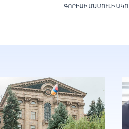
ԳՈՐԻՍԻ ՄԱՄՈՒԼԻ ԱԿՈ