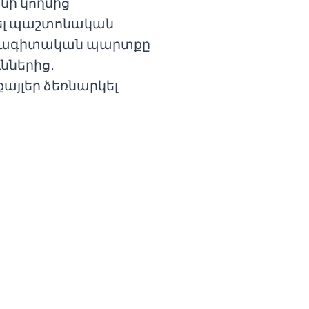
նի կողմից
ել պաշտոնական
ասնագիտական պարտքը
ններից,
այլեր ձեռնարկել