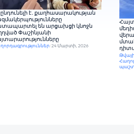
ընդունելի է․ քաղհասարակության
զմակերպությունները
Հայտ
ատապարտել են արցախցի կնոջն
մեդի
ղղված Փաշինյանի
վերա
յտարարությունները
մտահ
ղորդագրություններ
/
24 Մարտի, 2026
դիտա
Թվայ
Հաղո
պաշտ