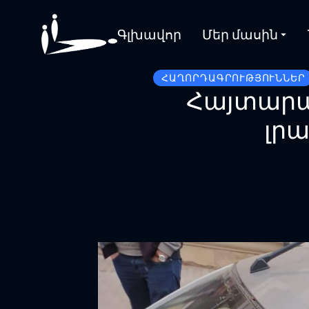
Գլխավոր
Մեր մասին
ՀԱՂՈՐԴԱԳՐՈՒԹՅՈՒՆՆԵՐ
Հայտարա
լր