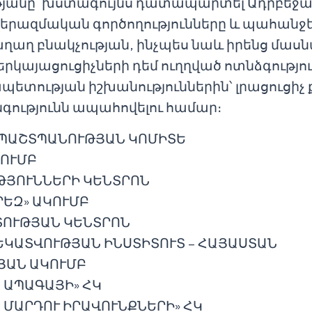
ւթյանը՝ խստագույնս դատապարտել Ադրբեջա
րազմական գործողությունները և պահանջ
խաղաղ բնակչության, ինչպես նաև իրենց մ
րկայացուցիչների դեմ ուղղված ոտնձգությու
պետության իշխանություններին՝ լրացուցիչ ք
գությունն ապահովելու համար։
 ՊԱՇՏՊԱՆՈՒԹՅԱՆ ԿՈՄԻՏԵ
ԿՈՒՄԲ
ԹՅՈՒՆՆԵՐԻ ԿԵՆՏՐՈՆ
ՐԵԶ» ԱԿՈՒՄԲ
ՏՈՒԹՅԱՆ ԿԵՆՏՐՈՆ
ԿԱՏՎՈՒԹՅԱՆ ԻՆՍՏԻՏՈՒՏ – ՀԱՅԱՍՏԱՆ
ՅԱՆ ԱԿՈՒՄԲ
 ԱՊԱԳԱՅԻ» ՀԿ
 ՄԱՐԴՈՒ ԻՐԱՎՈՒՆՔՆԵՐԻ» ՀԿ