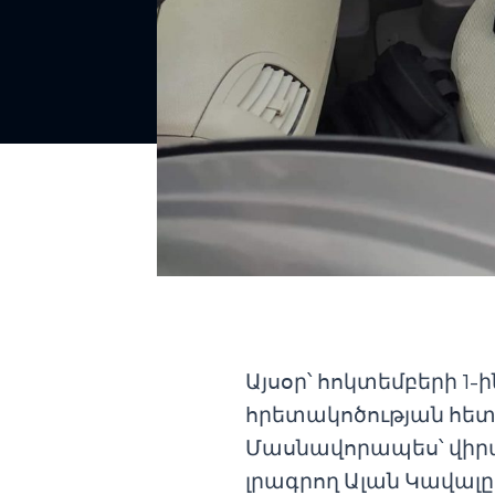
Այսօր՝ հոկտեմբերի 1
հրետակոծության հետև
Մասնավորապես՝ վիրա
լրագրող Ալան Կավալը