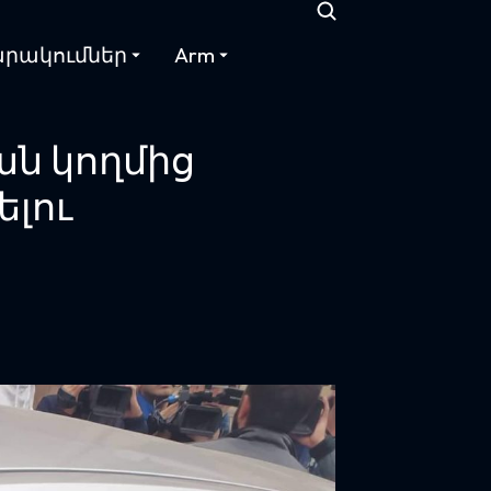
րակումներ
Arm
ն կողմից
լու