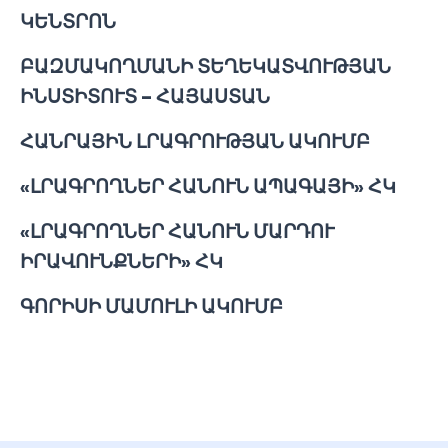
ԿԵՆՏՐՈՆ
ԲԱԶՄԱԿՈՂՄԱՆԻ ՏԵՂԵԿԱՏՎՈՒԹՅԱՆ
ԻՆՍՏԻՏՈՒՏ – ՀԱՅԱՍՏԱՆ
ՀԱՆՐԱՅԻՆ ԼՐԱԳՐՈՒԹՅԱՆ ԱԿՈՒՄԲ
«ԼՐԱԳՐՈՂՆԵՐ ՀԱՆՈՒՆ ԱՊԱԳԱՅԻ» ՀԿ
«ԼՐԱԳՐՈՂՆԵՐ ՀԱՆՈՒՆ ՄԱՐԴՈՒ
ԻՐԱՎՈՒՆՔՆԵՐԻ» ՀԿ
ԳՈՐԻՍԻ ՄԱՄՈՒԼԻ ԱԿՈՒՄԲ