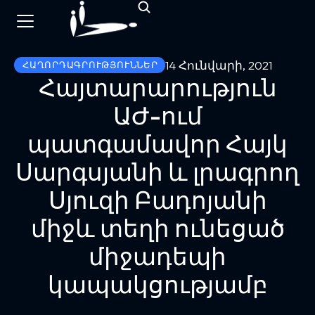
14 Հունվարի, 2021
ՀԱՂՈՐԴԱԳՐՈՒԹՅՈՒՆՆԵՐ
Հայտարարություն
ԱԺ-ում
պատգամավոր Հայկ
Սարգսյանի և լրագրող
Սյուզի Բադոյանի
միջև տեղի ունեցած
միջադեպի
կապակցությամբ