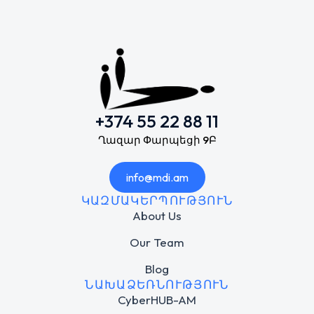
+374 55 22 88 11
Ղազար Փարպեցի 9Բ
info@mdi.am
ԿԱԶՄԱԿԵՐՊՈՒԹՅՈՒՆ
About Us
Our Team
Blog
ՆԱԽԱՁԵՌՆՈՒԹՅՈՒՆ
CyberHUB-AM