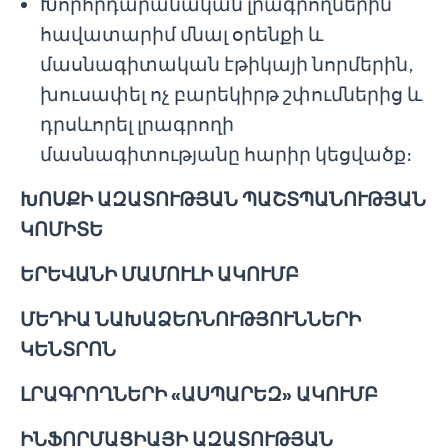
Խորհրդարանական լրագրողներին՝
հավատարիմ մնալ օրենքի և
մասնագիտական էթիկայի նորմերին,
խուսափել ոչ բարեկիրթ շփումներից և
դրսևորել լրագրողի
մասնագիտությանը հարիր կեցվածք։
ԽՈՍՔԻ ԱԶԱՏՈՒԹՅԱՆ ՊԱՇՏՊԱՆՈՒԹՅԱՆ
ԿՈՄԻՏԵ
ԵՐԵՎԱՆԻ ՄԱՄՈՒԼԻ ԱԿՈՒՄԲ
ՄԵԴԻԱ ՆԱԽԱՁԵՌՆՈՒԹՅՈՒՆՆԵՐԻ
ԿԵՆՏՐՈՆ
ԼՐԱԳՐՈՂՆԵՐԻ «ԱՍՊԱՐԵԶ» ԱԿՈՒՄԲ
ԻՆՖՈՐՄԱՑԻԱՅԻ ԱԶԱՏՈՒԹՅԱՆ