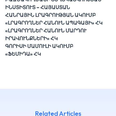
ԻՆՍՏԻՏՈՒՏ – ՀԱՅԱՍՏԱՆ
ՀԱՆՐԱՅԻՆ ԼՐԱԳՐՈՒԹՅԱՆ ԱԿՈՒՄԲ
«ԼՐԱԳՐՈՂՆԵՐ ՀԱՆՈՒՆ ԱՊԱԳԱՅԻ» ՀԿ
«ԼՐԱԳՐՈՂՆԵՐ ՀԱՆՈՒՆ ՄԱՐԴՈՒ
ԻՐԱՎՈՒՆՔՆԵՐԻ» ՀԿ
ԳՈՐԻՍԻ ՄԱՄՈՒԼԻ ԱԿՈՒՄԲ
«ՖԵՄԻԴԱ» ՀԿ
Related Articles