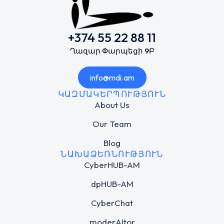
+374 55 22 88 11
Ղազար Փարպեցի 9Բ
info@mdi.am
ԿԱԶՄԱԿԵՐՊՈՒԹՅՈՒՆ
About Us
Our Team
Blog
ՆԱԽԱՁԵՌՆՈՒԹՅՈՒՆ
CyberHUB-AM
dpHUB-AM
CyberChat
moderAItor