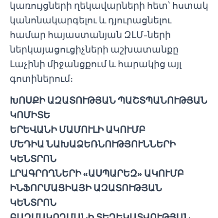
կառույցների ղեկավարների հետ՝ հստակ
կանոնակարգելու և դյուրացնելու
համար հայաստանյան ԶԼՄ-ների
ներկայացուցիչների աշխատանքը
Լաչինի միջանցքում և հարակից այլ
գոտիներում։
ԽՈՍՔԻ ԱԶԱՏՈՒԹՅԱՆ ՊԱՇՏՊԱՆՈՒԹՅԱՆ
ԿՈՄԻՏԵ
ԵՐԵՎԱՆԻ ՄԱՄՈՒԼԻ ԱԿՈՒՄԲ
ՄԵԴԻԱ ՆԱԽԱՁԵՌՆՈՒԹՅՈՒՆՆԵՐԻ
ԿԵՆՏՐՈՆ
ԼՐԱԳՐՈՂՆԵՐԻ «ԱՍՊԱՐԵԶ» ԱԿՈՒՄԲ
ԻՆՖՈՐՄԱՑԻԱՅԻ ԱԶԱՏՈՒԹՅԱՆ
ԿԵՆՏՐՈՆ
ԲԱԶՄԱԿՈՂՄԱՆԻ ՏԵՂԵԿԱՏՎՈՒԹՅԱՆ