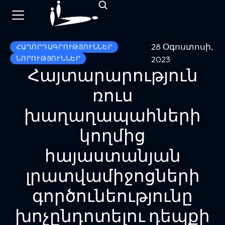
28 Օգոստոսի,
ՀԱՂՈՐԴԱԳՐՈՒԹՅՈՒՆՆԵՐ
2023
ՆՈՐՈՒԹՅՈՒՆՆԵՐ
Հայտարարություն
ռուս
խաղաղապահների
կողմից
հայաստանյան
լրատվամիջոցների
գործունեությունը
խոչընդոտելու դեպքի