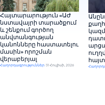
Հայտարարություն «ԱԺ
Անընդ
նստավայրի տարածքում
քաղհ
և շենքում գործող
կազմ
անվտանգության
դատ
կանոնները հաստատելու
արցա
մասին» որոշման
ուղղ
վերաբերյալ
հայտ
Հաղորդագրություններ
/
31 Հուլիսի, 2026
Հաղորդա