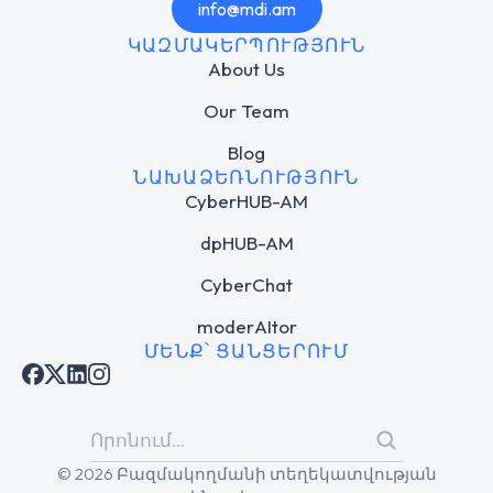
info@mdi.am
ԿԱԶՄԱԿԵՐՊՈՒԹՅՈՒՆ
About Us
Our Team
Blog
ՆԱԽԱՁԵՌՆՈՒԹՅՈՒՆ
CyberHUB-AM
dpHUB-AM
CyberChat
moderAItor
ՄԵՆՔ՝ ՑԱՆՑԵՐՈՒՄ
© 2026 Բազմակողմանի տեղեկատվության