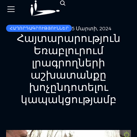
5 Մարտի, 2024
ՀԱՂՈՐԴԱԳՐՈՒԹՅՈՒՆՆԵՐ
Հայտարարություն
Եռաբլուրում
լրագրողների
աշխատանքը
խոչընդոտելու
կապակցությամբ