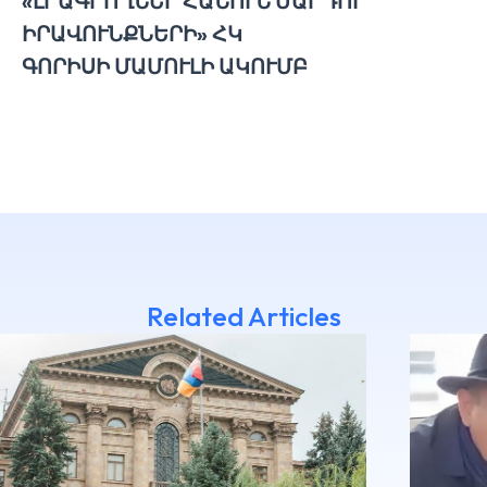
«ԼՐԱԳՐՈՂՆԵՐ ՀԱՆՈՒՆ ՄԱՐԴՈՒ
ԻՐԱՎՈՒՆՔՆԵՐԻ» ՀԿ
ԳՈՐԻՍԻ ՄԱՄՈՒԼԻ ԱԿՈՒՄԲ
Related Articles