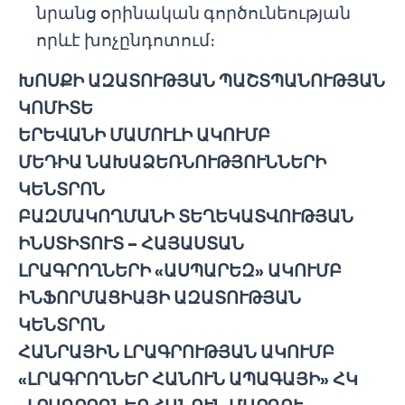
նրանց օրինական գործունեության
որևէ խոչընդոտում։
ԽՈՍՔԻ ԱԶԱՏՈՒԹՅԱՆ ՊԱՇՏՊԱՆՈՒԹՅԱՆ
ԿՈՄԻՏԵ
ԵՐԵՎԱՆԻ ՄԱՄՈՒԼԻ ԱԿՈՒՄԲ
ՄԵԴԻԱ ՆԱԽԱՁԵՌՆՈՒԹՅՈՒՆՆԵՐԻ
ԿԵՆՏՐՈՆ
ԲԱԶՄԱԿՈՂՄԱՆԻ ՏԵՂԵԿԱՏՎՈՒԹՅԱՆ
ԻՆՍՏԻՏՈՒՏ – ՀԱՅԱՍՏԱՆ
ԼՐԱԳՐՈՂՆԵՐԻ «ԱՍՊԱՐԵԶ» ԱԿՈՒՄԲ
ԻՆՖՈՐՄԱՑԻԱՅԻ ԱԶԱՏՈՒԹՅԱՆ
ԿԵՆՏՐՈՆ
ՀԱՆՐԱՅԻՆ ԼՐԱԳՐՈՒԹՅԱՆ ԱԿՈՒՄԲ
«ԼՐԱԳՐՈՂՆԵՐ ՀԱՆՈՒՆ ԱՊԱԳԱՅԻ» ՀԿ