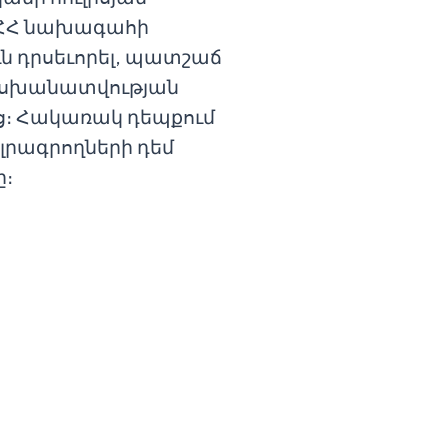
ծ ՀՀ նախագահի
ւն դրսեւորել, պատշաճ
տասխանատվության
ց։ Հակառակ դեպքում
 լրագրողների դեմ
ը։