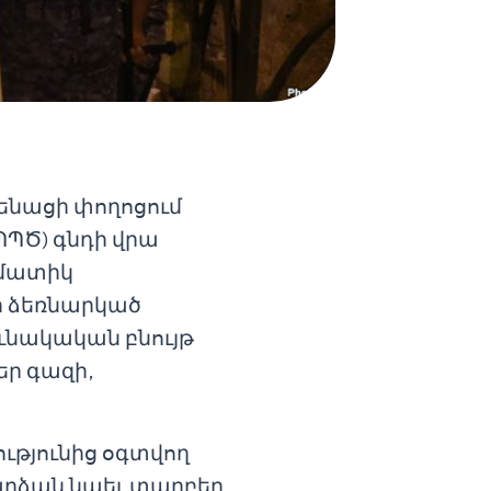
որենացի փողոցում
ՊԾ) գնդի վրա
ամատիկ
ի ձեռնարկած
ունակական բնույթ
եր գազի,
ությունից օգտվող
րձան նաեւ տարբեր