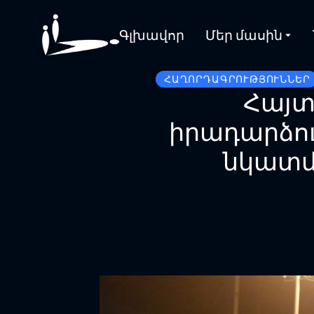
Գլխավոր
Մեր մասին
ՀԱՂՈՐԴԱԳՐՈՒԹՅՈՒՆՆԵՐ
Հայտ
իրադարձու
նկատմա