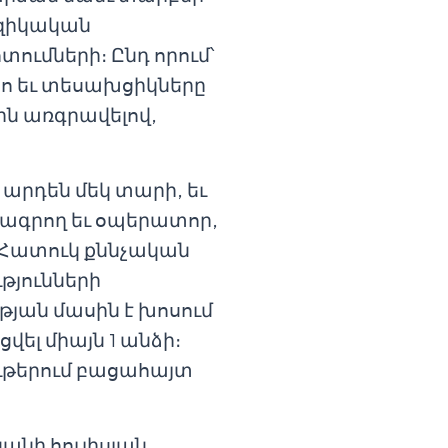
իզիկական
տումների։ Ընդ որում՝
տո եւ տեսախցիկները
րն առգրավելով,
 արդեն մեկ տարի, եւ
լրագրող եւ օպերատոր,
ր Հատուկ քննչական
թյունների
թյան մասին է խոսում
վել միայն 1 անձի։
ութերում բացահայտ
կանի հուլիսյան