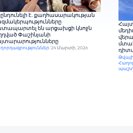
ընդունելի է․ քաղհասարակության
զմակերպությունները
Հայտ
ատապարտել են արցախցի կնոջն
մեդի
ղղված Փաշինյանի
վերա
յտարարությունները
մտահ
ղորդագրություններ
/
24 Մարտի, 2026
դիտա
Թվայ
Հաղո
պաշտ