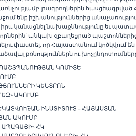
 առնչությամբ լրագրողներին հասցեագրվա
նջում ենք իշխանություններից անաչառությո
բ իրականացնել նախաքննությունը եւ պա
ավորներին՝ անկախ զբաղեցրած պաշտոնների
նելու փաստել, որ Հայաստանում կոծկվում են
նածավալ բռնություններն ու խոչընդոտումներ
 ՊԱՇՏՊԱՆՈՒԹՅԱՆ ԿՈՄԻՏԵ
ԿՈՒՄԲ
ԹՅՈՒՆՆԵՐԻ ԿԵՆՏՐՈՆ
ՐԵԶ» ԱԿՈՒՄԲ
ԿԱՏՎՈՒԹԱՆ ԻՆՍՏԻՏՈՒՏ – ՀԱՅԱՍՏԱՆ
ՅԱՆ ԱԿՈՒՄԲ
 ԱՊԱԳԱՅԻ» ՀԿ
 ՄԱՐԴՈՒ ԻՐԱՎՈՒՆՔՆԵՐԻ» ՀԿ