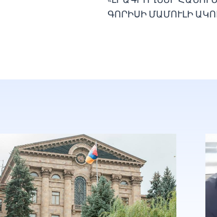
ԳՈՐԻՍԻ ՄԱՄՈՒԼԻ ԱԿՈ