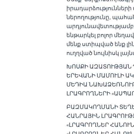
իրադարձությունների
ներողությունը, պահա
արդյունավետությամ
ենթարկել բոլոր մեղ
մենք ստիպված ենք լի
ուղղված նույնիսկ լայ
ԽՈՍՔԻ ԱԶԱՏՈՒԹՅԱՆ
ԵՐԵՎԱՆԻ ՄԱՄՈՒԼԻ Ա
ՄԵԴԻԱ ՆԱԽԱՁԵՌՆՈՒ
ԼՐԱԳՐՈՂՆԵՐԻ «ԱՍՊԱ
ԲԱԶՄԱԿՈՂՄԱՆԻ ՏԵՂԵ
ՀԱՆՐԱՅԻՆ ԼՐԱԳՐՈՒԹ
«ԼՐԱԳՐՈՂՆԵՐ ՀԱՆՈՒՆ
«ԼՐԱԳՐՈՂՆԵՐ ՀԱՆՈՒՆ