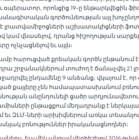
 եւ օպերատոր, որոնցից 19-ը ենթարկվեցին ֆ
 մասնագիտական գործունեության այլ խոչընդո
ել է լրատվամիջոցների աշխատակիցների ֆո
վ կամ վնասելով, դրանց հիշողության սարքե
 ոչնչացնելով եւ այլն։
յամբ հարուցված քրեական գործն ընթանում է
դրա շրջանակներում տուժող է ճանաչվել 21 
ջադրվել ընդամենը 9 անձանց, վկայում է, ո
կած քայլերը չեն համապատասխանում բռնու
ության անընդունելի ցածր արդյունավետու
8 ամիսների ընթացքում մեղադրանք է ներկայաց
մ եւ ԶԼՄ-ների արխիվներում առկա տեսանյ
տասնյակ բռնություններ իրականացնողներ։
լներս, եւս մեկ անգամ վերհիշելով 2016 թվա