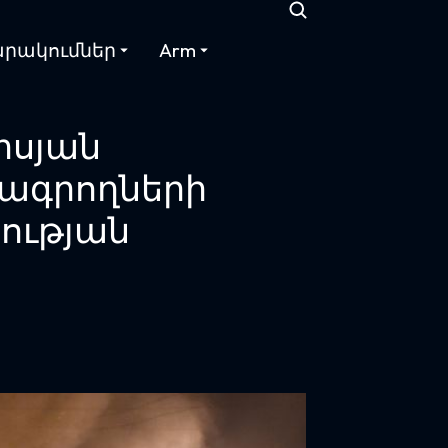
րակումներ
Arm
իսյան
րագրողների
նության