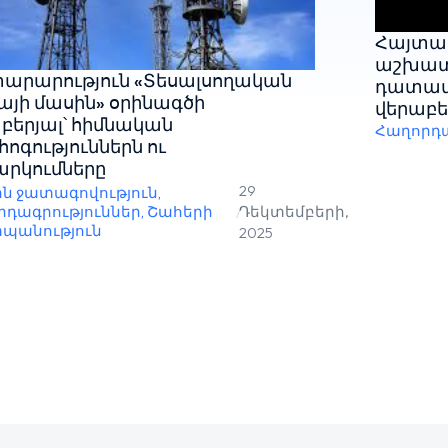
Հայտար
աշխատա
արարություն «Տեսալսողական
դատավ
այի մասին» օրինագծի
վերաբե
բերյալ՝ հիմնական
Հաղորդա
ոգություններն ու
րկումները
29
ին ջատագովություն
,
րդագրություններ
,
Շահերի
/
Դեկտեմբերի,
պանություն
2025