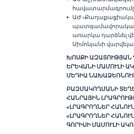
հավատարմագրումը
ԱԺ «Քաղաքացիական
պատգամավորական է
առարկա դարձնել վ
Սիմոնյանի վարվելա
ԽՈՍՔԻ ԱԶԱՏՈՒԹՅԱՆ
ԵՐԵՎԱՆԻ ՄԱՄՈՒԼԻ Ա
ՄԵԴԻԱ ՆԱԽԱՁԵՌՆՈՒ
ԲԱԶՄԱԿՈՂՄԱՆԻ ՏԵՂԵ
ՀԱՆՐԱՅԻՆ ԼՐԱԳՐՈՒԹ
«ԼՐԱԳՐՈՂՆԵՐ ՀԱՆՈՒՆ
«ԼՐԱԳՐՈՂՆԵՐ ՀԱՆՈՒՆ
ԳՈՐԻՍԻ ՄԱՄՈՒԼԻ ԱԿՈ