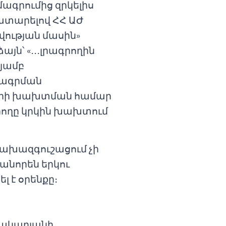
գրումից զրկելիս
կատարելով ՀՀ ԱԺ
ության մասին»
այն՝ «․․․լրագրողին
յամբ
մագրման
ների խախտման համար
րողը կրկին խախտում
ախազգուշացում չի
անորեն երկու
լ է օրենքը։
Մակարյանի