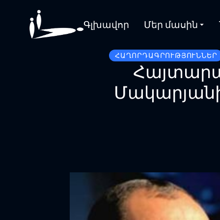
Գլխավոր
Մեր մասին
ՀԱՂՈՐԴԱԳՐՈՒԹՅՈՒՆՆԵՐ
Հայտարար
Մակարյան