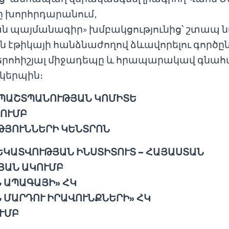
 խորհրդարանում,
 պայմանագիր» խմբակցությունից՝ շտապ 
թիկայի հանձնաժողով ձևավորելու գործը
երոհիշյալ միջադեպը և հրապարակավ գնա
կերպին։
 ՊԱՇՏՊԱՆՈՒԹՅԱՆ ԿՈՄԻՏԵ
ԿՈՒՄԲ
ԹՅՈՒՆՆԵՐԻ ԿԵՆՏՐՈՆ
ԿԱՏՎՈՒԹՅԱՆ ԻՆՍՏԻՏՈՒՏ – ՀԱՅԱՍՏԱՆ
ՅԱՆ ԱԿՈՒՄԲ
 ԱՊԱԳԱՅԻ» ՀԿ
 ՄԱՐԴՈՒ ԻՐԱՎՈՒՆՔՆԵՐԻ» ՀԿ
ՒՄԲ