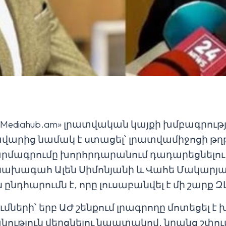
, «Mediahub.am» լրատվական կայքի խմբագրութ
արից նամակ է ստացել՝ լրատվամիջոցի թղ
մագրումը խորհրդարանում դադարեցնելու
 նախագահ Ալեն Սիմոնյանի և Վահե Մակարյա
ընդհարումն է, որը լուսաբանվել է մի շարք Զ
ների՝ երբ ԱԺ շենքում լրագրողը մոտեցել 
ություն վերցնելու նպատակով, նրանց շփում