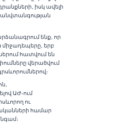
րանքների, իսկ ավելի
է անվտանգության
րձանագրում ենք, որ
 միջադեպերը, երբ
երում հատվում են
փումները վերածվում
դրսևորումներով։
ոն,
լով ԱԺ-ում
սևորող ու
ականների համար
անգամ։