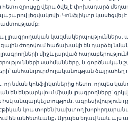
հետո զրույցը վերածվել է փոխադարձ մեղադ
պաշարով լեզվակռվի։ Կոնֆլիկտը կասեցվել 
ամտությամբ։
ալ լրագրողական կազմակերպություններս, ա
գային ժողովում հաճախակի են դարձել նման
րագրողների միջև լարված հարաբերությունն
ությունների սահմանները, և գործնական շ
ճերի՝ անհանդուրժողականության ծայրահեղ 
որ նման կոնֆլիկտներից հետո, որպես կան
են ենթարկվում միայն լրագրողները՝ զրկվե
սկ անպարկեշտություն, ագրեսիվություն դր
թիկան կոպտորեն խախտող խորհրդարան
ւմ են անհետևանք։ Այդպես եղավ նաև այս 