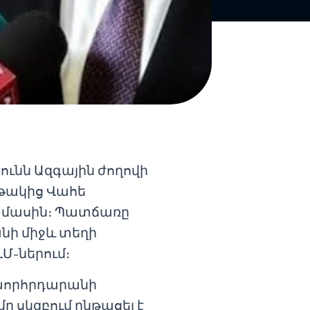
յունն Ազգային ժողովի
թակից Վահե
 մասին։ Պատճառը
նի միջև տեղի
ԼՄ-ներում։
է խորհրդարանի
ը սկզբում ընթացել է