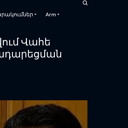
րակումներ
Arm
վում Վահե
ադարեցման