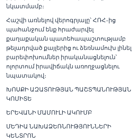
նկատմամբ։
Հաշվի առնելով վերոգրյալը՝ ՀՌՀ-ից
պահանջում ենք հրաժարվել
քաղաքական պատեհապաշտությամբ
թելադրված քայլերից ու ձեռնամուխ լինել
բարեփոխումներ իրականացնելուն՝
ոլորտում իրավիճակն առողջացնելու
նպատակով։
ԽՈՍՔԻ ԱԶԱՏՈՒԹՅԱՆ ՊԱՇՏՊԱՆՈՒԹՅԱՆ
ԿՈՄԻՏԵ
ԵՐԵՎԱՆԻ ՄԱՄՈՒԼԻ ԱԿՈՒՄԲ
ՄԵԴԻԱ ՆԱԽԱՁԵՌՆՈՒԹՅՈՒՆՆԵՐԻ
ԿԵՆՏՐՈՆ