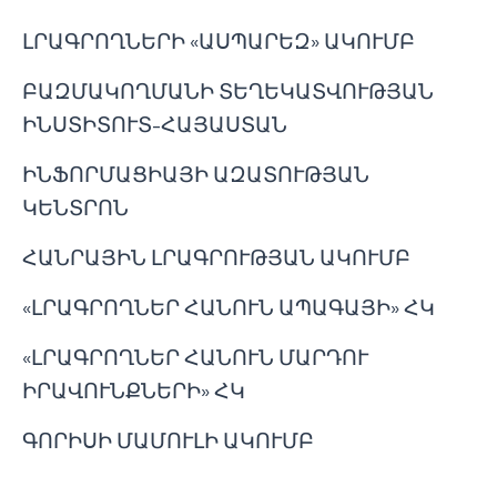
ԼՐԱԳՐՈՂՆԵՐԻ «ԱՍՊԱՐԵԶ» ԱԿՈՒՄԲ
ԲԱԶՄԱԿՈՂՄԱՆԻ ՏԵՂԵԿԱՏՎՈՒԹՅԱՆ
ԻՆՍՏԻՏՈՒՏ-ՀԱՅԱՍՏԱՆ
ԻՆՖՈՐՄԱՑԻԱՅԻ ԱԶԱՏՈՒԹՅԱՆ
ԿԵՆՏՐՈՆ
ՀԱՆՐԱՅԻՆ ԼՐԱԳՐՈՒԹՅԱՆ ԱԿՈՒՄԲ
«ԼՐԱԳՐՈՂՆԵՐ ՀԱՆՈՒՆ ԱՊԱԳԱՅԻ» ՀԿ
«ԼՐԱԳՐՈՂՆԵՐ ՀԱՆՈՒՆ ՄԱՐԴՈՒ
ԻՐԱՎՈՒՆՔՆԵՐԻ» ՀԿ
ԳՈՐԻՍԻ ՄԱՄՈՒԼԻ ԱԿՈՒՄԲ