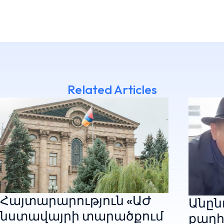
Related Articles
Հայտարարություն «ԱԺ
Անընդ
նստավայրի տարածքում
քաղհ