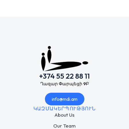
+374 55 22 88 11
Ղազար Փարպեցի 9Բ
info@mdi.am
ԿԱԶՄԱԿԵՐՊՈՒԹՅՈՒՆ
About Us
Our Team