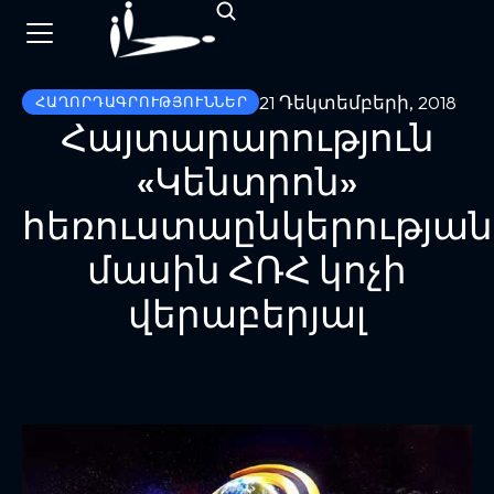
21 Դեկտեմբերի, 2018
ՀԱՂՈՐԴԱԳՐՈՒԹՅՈՒՆՆԵՐ
Հայտարարություն
«Կենտրոն»
հեռուստաընկերության
մասին ՀՌՀ կոչի
վերաբերյալ