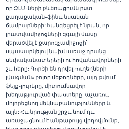
որ ԶԼՄ-ների բևեռացումն ըստ
քաղաքական-ֆինանսական
ճամբարների` հանգեցրել է նրան, որ
լրատվամիջոցների զգալի մասը
վերածվել է քարոզչամիջոցի՝
սպասարկելով նախևառաջ դրանց
սեփականատերերի ու հովանավորների
շահերը։ Գործի են դրվել «ուղեղների
լվացման» բոլոր մեթոդները, այդ թվում`
ֆեյք-լուրերը, միտումնավոր
խեղաթյուրված փաստերը, աչառու,
մոլորեցնող մեկնաբանությունները և
այլն։ Հանրության շրջանում դա
առաջացնում է անթաքույց վրդովմունք,
ինչը որոշ դեպքերում դրսևորվում է