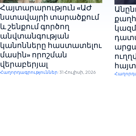
Հայտարարություն «ԱԺ
Անընդ
նստավայրի տարածքում
քաղհ
և շենքում գործող
կազմ
անվտանգության
դատ
կանոնները հաստատելու
արցա
մասին» որոշման
ուղղ
վերաբերյալ
հայտ
Հաղորդագրություններ
/
31 Հուլիսի, 2026
Հաղորդա