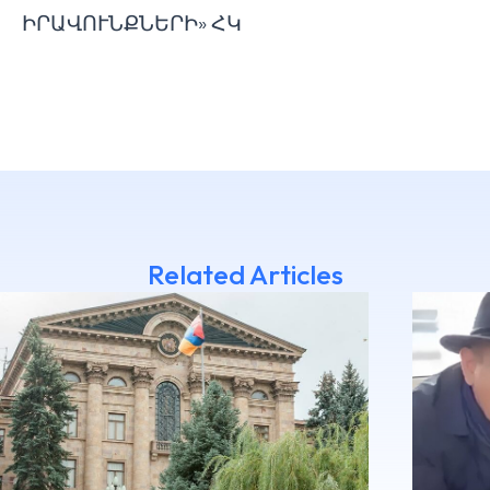
ԻՐԱՎՈՒՆՔՆԵՐԻ» ՀԿ
Related Articles