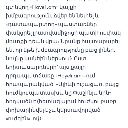
գտնվող «Hayeli.am» կայքի
խմբագրություն, ձվեր են նետել և
«դատապարտող» պաստառներ
փակցրել լրատվամիջոցի պատի ու փակ
մուտքի դռան վրա։ Նրանք հայտարարել
են, որ եթե խմբագրությունը բաց լիներ,
նույնը կանեին ներսում։ Ըստ
երիտասարդների՝ այս քայլի
դրդապատճառը «Hayeli.am»-ում
հրապարակված` «Ալիևի ուշացած, բայց
հուժկու պատասխանը Փաշինյանին»
հոդվածն է (հետագայում հուժկու բառը
փոխարինվել է չակերտավորված
«ուժգին»-ով)։