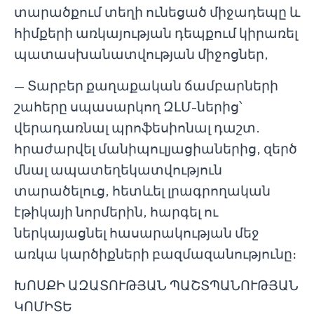
տարածքում տեղի ունեցած միջադեպը և
հիմքերի առկայության դեպքում կիրառել
պատասխանատվության միջոցներ,
— Տարբեր քաղաքական ճամբարների
շահերը սպասարկող ԶԼՄ-ներից՝
վերադառնալ պրոֆեսիոնալ դաշտ.
հրաժարվել մանիպուլյացիաներից, զերծ
մնալ ապատեղեկատվություն
տարածելուց, հետևել լրագրողական
էթիկայի նորմերին, հարգել ու
ներկայացնել հասարակության մեջ
առկա կարծիքների բազմազանությունը։
ԽՈՍՔԻ ԱԶԱՏՈՒԹՅԱՆ ՊԱՇՏՊԱՆՈՒԹՅԱՆ
ԿՈՄԻՏԵ