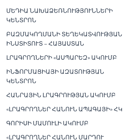
ՄԵԴԻԱ ՆԱԽԱՁԵՌՆՈՒԹՅՈՒՆՆԵՐԻ
ԿԵՆՏՐՈՆ
ԲԱԶՄԱԿՈՂՄԱՆԻ ՏԵՂԵԿԱՏՎՈՒԹՅԱՆ
ԻՆՍՏԻՏՈՒՏ – ՀԱՅԱՍՏԱՆ
ԼՐԱԳՐՈՂՆԵՐԻ «ԱՍՊԱՐԵԶ» ԱԿՈՒՄԲ
ԻՆՖՈՐՄԱՑԻԱՅԻ ԱԶԱՏՈՒԹՅԱՆ
ԿԵՆՏՐՈՆ
ՀԱՆՐԱՅԻՆ ԼՐԱԳՐՈՒԹՅԱՆ ԱԿՈՒՄԲ
«ԼՐԱԳՐՈՂՆԵՐ ՀԱՆՈՒՆ ԱՊԱԳԱՅԻ» ՀԿ
ԳՈՐԻՍԻ ՄԱՄՈՒԼԻ ԱԿՈՒՄԲ
«ԼՐԱԳՐՈՂՆԵՐ ՀԱՆՈՒՆ ՄԱՐԴՈՒ