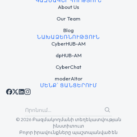
ԿԱԶՄԱԿԵՐՊՈՒԹՅՈՒՆ
About Us
Our Team
Blog
ՆԱԽԱՁԵՌՆՈՒԹՅՈՒՆ
CyberHUB-AM
dpHUB-AM
CyberChat
moderAItor
ՄԵՆՔ՝ ՑԱՆՑԵՐՈՒՄ
© 2026 Բազմակողմանի տեղեկատվության
ինստիտուտ
Բոլոր իրավունքները պաշտպանված են