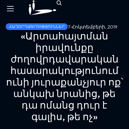
7 Հոկտեմբերի, 2019
ՀԱՂՈՐԴԱԳՐՈՒԹՅՈՒՆՆԵՐ
«Արտահայտման
իրավունքը
ժողովրդավարական
հասարակությունում
ունի յուրաքանչյուր ոք՝
անկախ նրանից, թե
դա ոմանց դուր է
գալիս, թե ոչ»