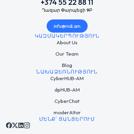
+374 55 22 88 11
Ղազար Փարպեցի 9Բ
info@mdi.am
ԿԱԶՄԱԿԵՐՊՈՒԹՅՈՒՆ
About Us
Our Team
Blog
ՆԱԽԱՁԵՌՆՈՒԹՅՈՒՆ
CyberHUB-AM
dpHUB-AM
CyberChat
moderAItor
ՄԵՆՔ՝ ՑԱՆՑԵՐՈՒՄ