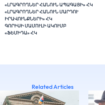
«ԼՐԱԳՐՈՂՆԵՐ ՀԱՆՈՒՆ ԱՊԱԳԱՅԻ» ՀԿ
«ԼՐԱԳՐՈՂՆԵՐ ՀԱՆՈՒՆ ՄԱՐԴՈՒ
ԻՐԱՎՈՒՆՔՆԵՐԻ» ՀԿ
ԳՈՐԻՍԻ ՄԱՄՈՒԼԻ ԱԿՈՒՄԲ
«ՖԵՄԻԴԱ» ՀԿ
Related Articles