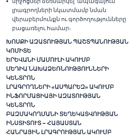
միջոցներ ձեռնարկել՝ ապագայում
լրագրողների նկատմամբ նման
վերաբերմունքն ու գործողությունները
բացառելու համար։
ԽՈՍՔԻ ԱԶԱՏՈՒԹՅԱՆ ՊԱՇՏՊԱՆՈՒԹՅԱՆ
ԿՈՄԻՏԵ
ԵՐԵՎԱՆԻ ՄԱՄՈՒԼԻ ԱԿՈՒՄԲ
ՄԵԴԻԱ ՆԱԽԱՁԵՌՆՈՒԹՅՈՒՆՆԵՐԻ
ԿԵՆՏՐՈՆ
ԼՐԱԳՐՈՂՆԵՐԻ «ԱՍՊԱՐԵԶ» ԱԿՈՒՄԲ
ԻՆՖՈՐՄԱՑԻԱՅԻ ԱԶԱՏՈՒԹՅԱՆ
ԿԵՆՏՐՈՆ
ԲԱԶՄԱԿՈՂՄԱՆԻ ՏԵՂԵԿԱՏՎՈՒԹՅԱՆ
ԻՆՍՏԻՏՈՒՏ – ՀԱՅԱՍՏԱՆ
ՀԱՆՐԱՅԻՆ ԼՐԱԳՐՈՒԹՅԱՆ ԱԿՈՒՄԲ