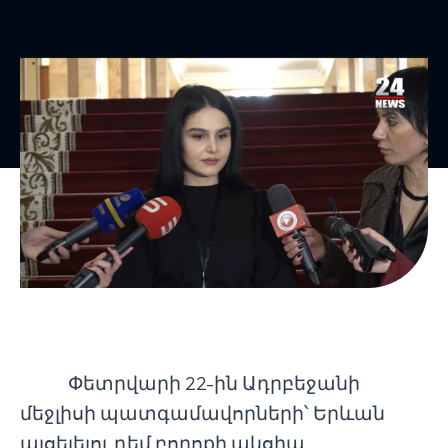
Փետրվարի 22-ին Ադրբեջանի
մեջլիսի պատգամավորների՝ Երևան
այցելելու դեմ բողոքի ակցիա