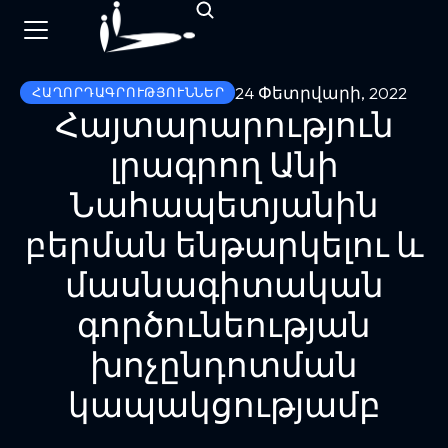
24 Փետրվարի, 2022
ՀԱՂՈՐԴԱԳՐՈՒԹՅՈՒՆՆԵՐ
Հայտարարություն
լրագրող Անի
Նահապետյանին
բերման ենթարկելու և
մասնագիտական
գործունեության
խոչընդոտման
կապակցությամբ