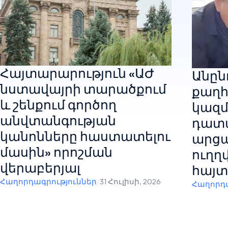
Հայտարարություն «ԱԺ
Անընդ
նստավայրի տարածքում
քաղհ
և շենքում գործող
կազմ
անվտանգության
դատ
կանոնները հաստատելու
արցա
մասին» որոշման
ուղղ
վերաբերյալ
հայտ
Հաղորդագրություններ
/
31 Հուլիսի, 2026
Հաղորդա