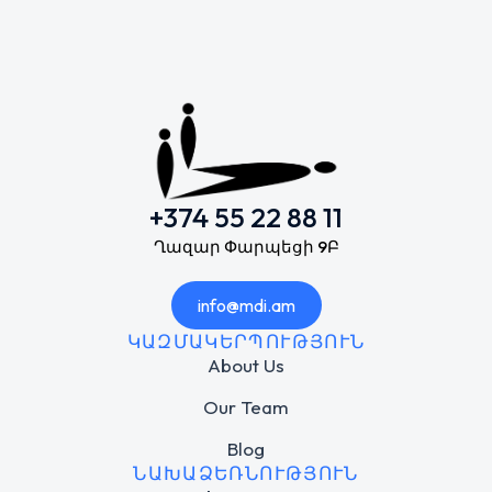
+374 55 22 88 11
Ղազար Փարպեցի 9Բ
info@mdi.am
ԿԱԶՄԱԿԵՐՊՈՒԹՅՈՒՆ
About Us
Our Team
Blog
ՆԱԽԱՁԵՌՆՈՒԹՅՈՒՆ