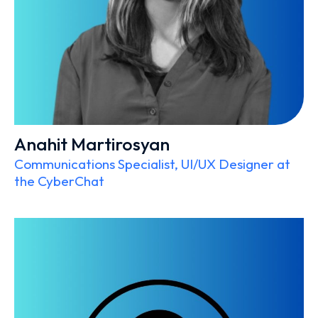
Anahit Martirosyan
Communications Specialist, UI/UX Designer at
the CyberChat