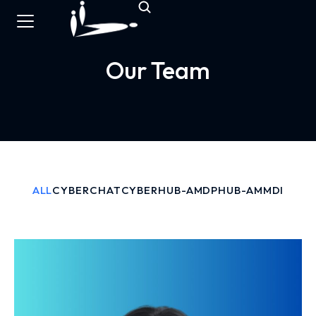
Our Team
ALL
CYBERCHAT
CYBERHUB-AM
DPHUB-AM
MDI