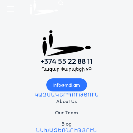
+374 55 22 88 11
Ղազար Փարպեցի 9Բ
info@mdi.am
ԿԱԶՄԱԿԵՐՊՈՒԹՅՈՒՆ
About Us
Our Team
Blog
ՆԱԽԱՁԵՌՆՈՒԹՅՈՒՆ