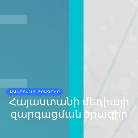
ԱՎԱՐՏՎԱԾ ԾՐԱԳՐԵՐ
Հայաստանի մեդիայի
զարգացման ծրագիր