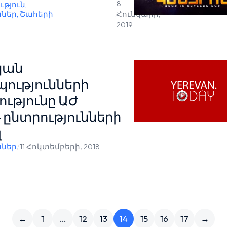
8
ւթյուն
,
ններ
,
Շահերի
/
Հունվարի,
2019
կան
ությունների
ւթյունը ԱԺ
ընտրությունների
լ
ններ
/
11 Հոկտեմբերի, 2018
←
1
…
12
13
14
15
16
17
→