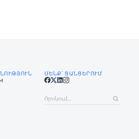
ՆՈՒԹՅՈՒՆ
ՄԵՆՔ՝ ՑԱՆՑԵՐՈՒՄ
AM