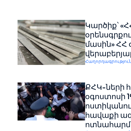
Կարծիք՝ «
օրենսգրքու
մասին» ՀՀ
վերաբերյա
Հաղորդագրությու
ՔՀԿ-ների 
օգոստոսի 1
ոստիկանու
հավաքի ա
ոտնահարմ