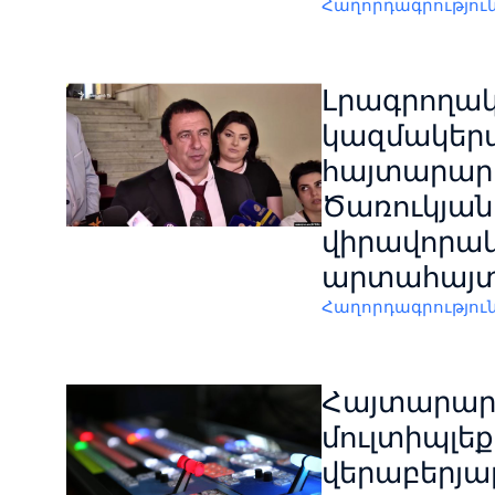
Հաղորդագրությու
Լրագրողա
կազմակերպ
հայտարարո
Ծառուկյանի
վիրավորա
արտահայտո
Հաղորդագրությու
Հայտարարո
մուլտիպլեք
վերաբերյա