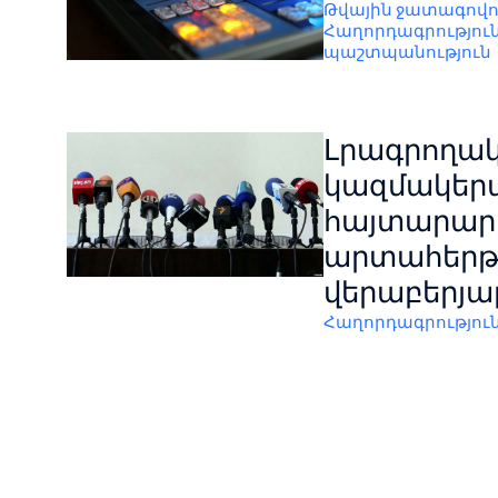
Թվային ջատագովո
Հաղորդագրությու
պաշտպանություն
Լրագրողա
կազմակերպ
հայտարարո
արտահերթ 
վերաբերյա
Հաղորդագրությու