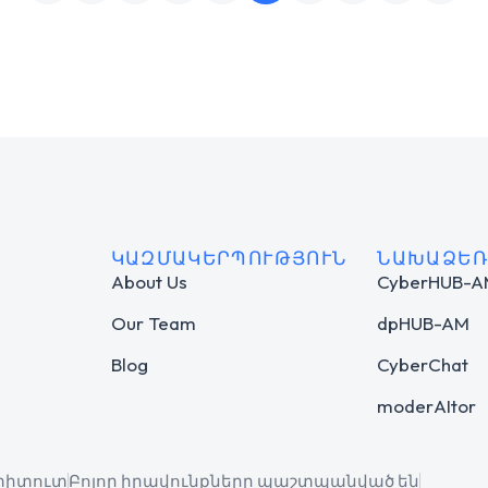
ԿԱԶՄԱԿԵՐՊՈՒԹՅՈՒՆ
ՆԱԽԱՁԵՌ
About Us
CyberHUB-
Our Team
dpHUB-AM
Blog
CyberChat
moderAItor
ստիտուտ
Բոլոր իրավունքները պաշտպանված են